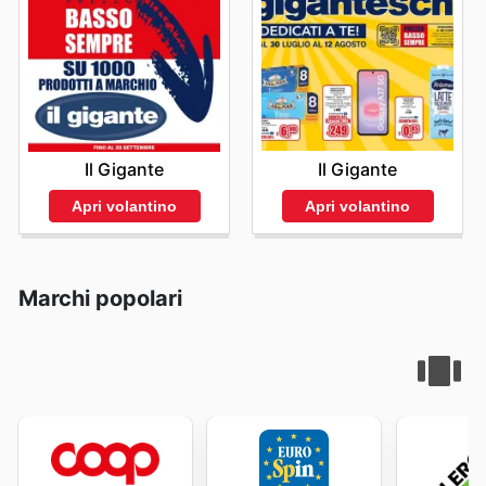
Il Gigante
Il Gigante
Apri volantino
Apri volantino
Marchi popolari