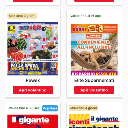
Mancano 3 giorni
Valido fino al 16 ago
Pewex
Elite Supermercati
Apri volantino
Apri volantino
Valido fino al 20 set
Mancano 4 giorni
Popolare