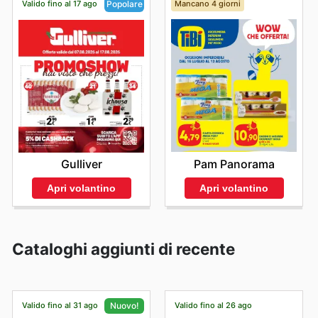
Valido fino al 17 ago
Mancano 4 giorni
Popolare
Pam Panorama
Gulliver
Apri volantino
Apri volantino
Cataloghi aggiunti di recente
Valido fino al 31 ago
Valido fino al 26 ago
Nuovo!