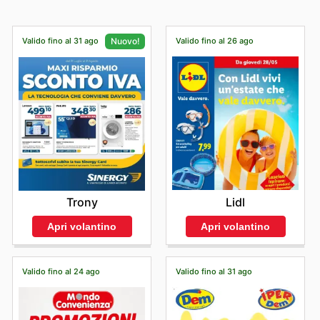
Valido fino al 31 ago
Valido fino al 26 ago
Nuovo!
Lidl
Trony
Apri volantino
Apri volantino
Valido fino al 24 ago
Valido fino al 31 ago