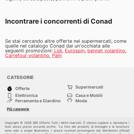
Incontrare i concorrenti di Conad
Se stai cercando altre offerte nei supermercati, come
quelle nel catalogo Conad dai un'occhiata alle
seguenti promozioni:
Lidi
,
Eurospin
,
bennet volantino
,
Carrefour volantino
,
Pam
CATEGORIE
Supermercati
Offerte
Elettronica
Casa e Mobili
Ferramenta e Giardino
Moda
Salute e Bellezza
Sport e tempo libero
Più categorie
Bambini e Neonati
Animali Domestici
Altri
Copyright © 2026 365 Offerte Tutti i diritti riservati. È vietato copiare o riprodurre i
testi senza previo accordo scritto. "Le foto dei prodotti, le immagini e le brochure
sono solo a scopo illustrativo. I prezzi scontati provengono dai distributori ufficiali