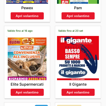
Pewex
Pam
Apri volantino
Apri volantino
Valido fino al 16 ago
Valido fino al 20 set
Elite Supermercati
Il Gigante
Apri volantino
Apri volantino