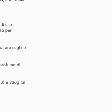
 di uso
ati per
parare sughi e
l profumo di
26) e 330g (al