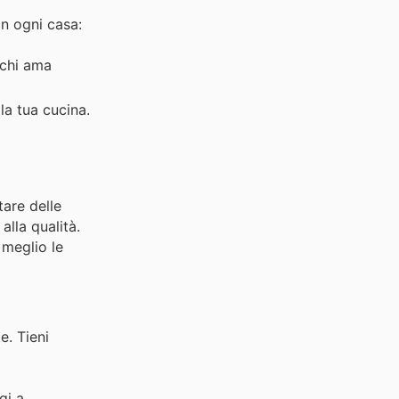
in ogni casa:
 chi ama
la tua cucina.
tare delle
alla qualità.
 meglio le
e. Tieni
gi a