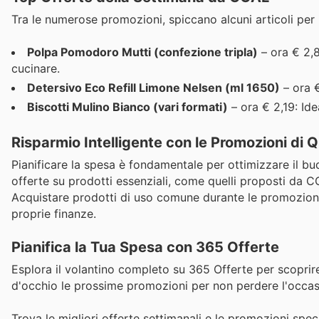
Tra le numerose promozioni, spiccano alcuni articoli per i
Polpa Pomodoro Mutti (confezione tripla)
– ora € 2,8
cucinare.
Detersivo Eco Refill Limone Nelsen (ml 1650)
– ora €
Biscotti Mulino Bianco (vari formati)
– ora € 2,19: Ide
Risparmio Intelligente con le Promozioni di
Pianificare la spesa è fondamentale per ottimizzare il bud
offerte su prodotti essenziali, come quelli proposti da C
Acquistare prodotti di uso comune durante le promozioni a
proprie finanze.
Pianifica la Tua Spesa con 365 Offerte
Esplora il volantino completo su 365 Offerte per scoprire
d'occhio le prossime promozioni per non perdere l'occas
Trova le migliori offerte settimanali e le promozioni speci