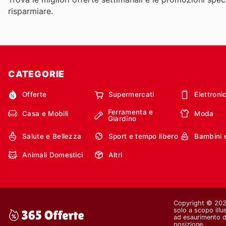
risparmiare.
CATEGORIE
Offerte
Supermercati
Elettroni
Ferramenta e
Casa e Mobili
Moda
Giardino
Salute e Bellezza
Sport e tempo libero
Bambini 
Animali Domestici
Altri
Copyright © 2026 
solo a scopo illu
ad esaurimento de
posizione.