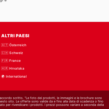
ALTRI PAESI
🇦🇹 Österreich
🇨🇭 Schweiz
🇫🇷 France
🇭🇷 Hrvatska
🌍 International
o accordo scritto. "Le foto dei prodotti, le immagini e le brochure sono
questo sito. Le offerte sono valide da e fino alla data di scadenza o fino
ato per rivendicare i prodotti. I prezzi possono variare a seconda della