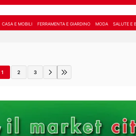
CASA E MOBILI
FERRAMENTA E GIARDINO
MODA
SALUTE E 
1
2
3