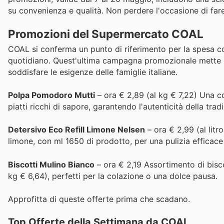
su convenienza e qualità. Non perdere l'occasione di fare
Promozioni del Supermercato COAL
COAL si conferma un punto di riferimento per la spesa co
quotidiano. Quest'ultima campagna promozionale mette in r
soddisfare le esigenze delle famiglie italiane.
Polpa Pomodoro Mutti
– ora € 2,89 (al kg € 7,22) Una c
piatti ricchi di sapore, garantendo l'autenticità della tradi
Detersivo Eco Refill Limone Nelsen
– ora € 2,99 (al litr
limone, con ml 1650 di prodotto, per una pulizia efficace
Biscotti Mulino Bianco
– ora € 2,19 Assortimento di bisco
kg € 6,64), perfetti per la colazione o una dolce pausa.
Approfitta di queste offerte prima che scadano.
Top Offerte della Settimana da COAL