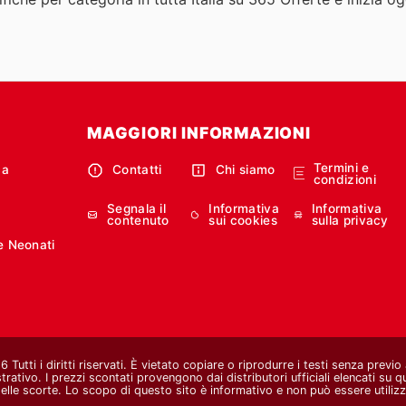
MAGGIORI INFORMAZIONI
Termini e
ca
Contatti
Chi siamo
condizioni
Segnala il
Informativa
Informativa
contenuto
sui cookies
sulla privacy
e Neonati
Tutti i diritti riservati. È vietato copiare o riprodurre i testi senza previ
strativo. I prezzi scontati provengono dai distributori ufficiali elencati su 
lle scorte. Lo scopo di questo sito è informativo e non può essere utilizz