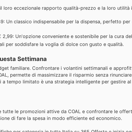
l loro eccezionale rapporto qualità-prezzo e la loro utilità 
9: Un classico indispensabile per la dispensa, perfetto per
 2,99: Un'opzione conveniente e sostenibile per la cura del
ali per soddisfare la voglia di dolce con gusto e qualità.
 Questa Settimana
get familiare. Confrontare i volantini settimanali e approfit
OAL, permette di massimizzare il risparmio senza rinunciare 
 tempo limitato è una strategia intelligente per gestire al
 tutte le promozioni attive da COAL e confrontare le offert
ione di fare la spesa in modo efficiente ed economico.
fiche per categoria in tutta Italia su 365 Offerte e inizia og