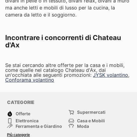
divani in pelle o in tessuto, divani relax, divani a muro
ma anche letti e mobili di lusso per la cucina, la
camera da letto e il soggiorno.
Incontrare i concorrenti di Chateau
d'Ax
Se stai cercando altre offerte per la casa e i mobili,
come quelle nel catalogo Chateau d'Ax, dai
un'occhiata alle seguenti promozioni:
JYSK volantino
,
Conforama volantino
CATEGORIE
Supermercati
Offerte
Elettronica
Casa e Mobili
Ferramenta e Giardino
Moda
Salute e Bellezza
Sport e tempo libero
Più categorie