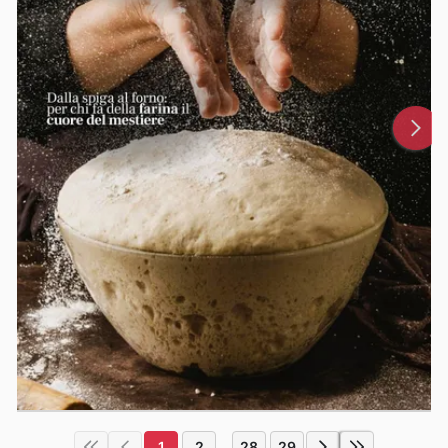
1
2
28
29