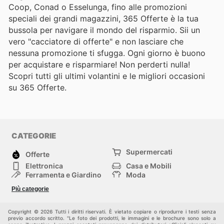
Coop, Conad o Esselunga, fino alle promozioni
speciali dei grandi magazzini, 365 Offerte è la tua
bussola per navigare il mondo del risparmio. Sii un
vero "cacciatore di offerte" e non lasciare che
nessuna promozione ti sfugga. Ogni giorno è buono
per acquistare e risparmiare! Non perderti nulla!
Scopri tutti gli ultimi volantini e le migliori occasioni
su 365 Offerte.
CATEGORIE
Supermercati
Offerte
Elettronica
Casa e Mobili
Ferramenta e Giardino
Moda
Salute e Bellezza
Sport e tempo libero
Più categorie
Bambini e Neonati
Animali Domestici
Altri
Copyright © 2026 Tutti i diritti riservati. È vietato copiare o riprodurre i testi senza
previo accordo scritto. "Le foto dei prodotti, le immagini e le brochure sono solo a