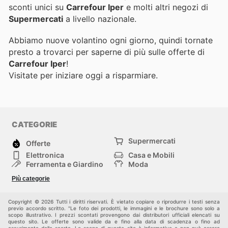
sconti unici su
Carrefour Iper
e molti altri negozi di
Supermercati
a livello nazionale.
Abbiamo nuove volantino ogni giorno, quindi tornate
presto a trovarci per saperne di più sulle offerte di
Carrefour Iper
!
Visitate
per iniziare oggi a risparmiare.
CATEGORIE
Supermercati
Offerte
Elettronica
Casa e Mobili
Ferramenta e Giardino
Moda
Salute e Bellezza
Sport e tempo libero
Più categorie
Bambini e Neonati
Animali Domestici
Altri
Copyright © 2026 Tutti i diritti riservati. È vietato copiare o riprodurre i testi senza
previo accordo scritto. "Le foto dei prodotti, le immagini e le brochure sono solo a
scopo illustrativo. I prezzi scontati provengono dai distributori ufficiali elencati su
questo sito. Le offerte sono valide da e fino alla data di scadenza o fino ad