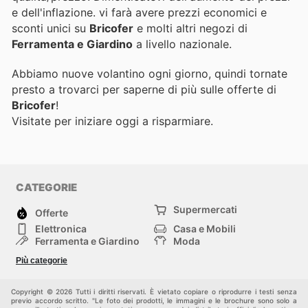
e dell'inflazione.
vi farà avere prezzi economici e
sconti unici su
Bricofer
e molti altri negozi di
Ferramenta e Giardino
a livello nazionale.
Abbiamo nuove volantino ogni giorno, quindi tornate
presto a trovarci per saperne di più sulle offerte di
Bricofer
!
Visitate
per iniziare oggi a risparmiare.
CATEGORIE
Supermercati
Offerte
Elettronica
Casa e Mobili
Ferramenta e Giardino
Moda
Salute e Bellezza
Sport e tempo libero
Più categorie
Bambini e Neonati
Animali Domestici
Altri
Copyright © 2026 Tutti i diritti riservati. È vietato copiare o riprodurre i testi senza
previo accordo scritto. "Le foto dei prodotti, le immagini e le brochure sono solo a