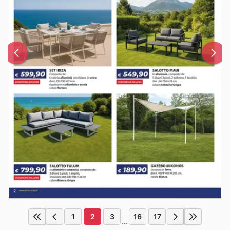
1
2
3
16
17
...