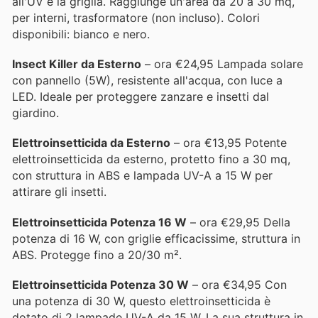
all'UV e la griglia. Raggiunge un'area da 20 a 30 mq,
per interni, trasformatore (non incluso). Colori
disponibili: bianco e nero.
Insect Killer da Esterno
– ora €24,95 Lampada solare
con pannello (5W), resistente all'acqua, con luce a
LED. Ideale per proteggere zanzare e insetti dal
giardino.
Elettroinsetticida da Esterno
– ora €13,95 Potente
elettroinsetticida da esterno, protetto fino a 30 mq,
con struttura in ABS e lampada UV-A a 15 W per
attirare gli insetti.
Elettroinsetticida Potenza 16 W
– ora €29,95 Della
potenza di 16 W, con griglie efficacissime, struttura in
ABS. Protegge fino a 20/30 m².
Elettroinsetticida Potenza 30 W
– ora €34,95 Con
una potenza di 30 W, questo elettroinsetticida è
dotato di 2 lampade UV-A da 15 W. La sua struttura in