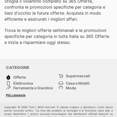
Sfoglia il volantino completo su 365 Offerte,
confronta le promozioni specifiche per categoria e
tieni d'occhio le future offerte. Acquista in modo
efficiente e assicurati i migliori affari.
Trova le migliori offerte settimanali e le promozioni
specifiche per categoria in tutta Italia su 365 Offerte
e inizia a risparmiare oggi stesso.
CATEGORIE
Supermercati
Offerte
Elettronica
Casa e Mobili
Ferramenta e Giardino
Moda
Salute e Bellezza
Sport e tempo libero
Più categorie
Bambini e Neonati
Animali Domestici
Altri
Copyright © 2026 Tutti i diritti riservati. È vietato copiare o riprodurre i testi senza
previo accordo scritto. "Le foto dei prodotti, le immagini e le brochure sono solo a
scopo illustrativo. I prezzi scontati provengono dai distributori ufficiali elencati su