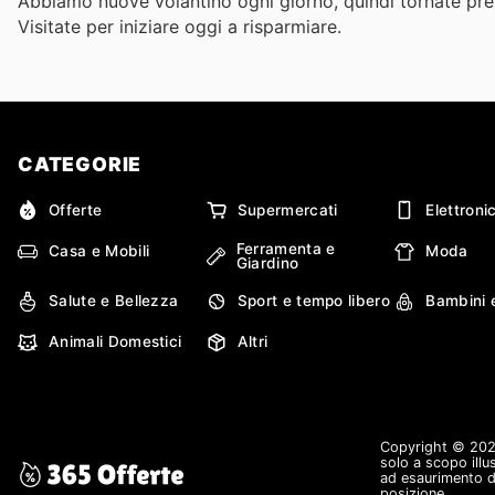
Abbiamo nuove volantino ogni giorno, quindi tornate pres
Visitate
per iniziare oggi a risparmiare.
CATEGORIE
Offerte
Supermercati
Elettroni
Ferramenta e
Casa e Mobili
Moda
Giardino
Salute e Bellezza
Sport e tempo libero
Bambini 
Animali Domestici
Altri
Copyright © 2026 
solo a scopo illu
ad esaurimento de
posizione.