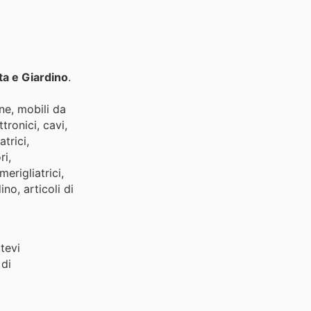
a e Giardino
.
ne, mobili da
tronici, cavi,
atrici,
ri,
merigliatrici,
ino, articoli di
tevi
 di