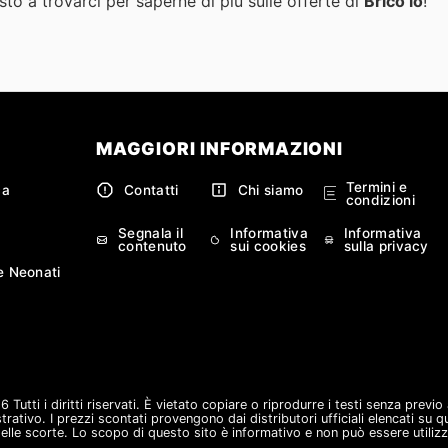
to a trovarci per saperne di più sulle offerte di
Brico io
!
MAGGIORI INFORMAZIONI
Termini e
ca
Contatti
Chi siamo
condizioni
Segnala il
Informativa
Informativa
contenuto
sui cookies
sulla privacy
e Neonati
Tutti i diritti riservati. È vietato copiare o riprodurre i testi senza previ
strativo. I prezzi scontati provengono dai distributori ufficiali elencati su 
lle scorte. Lo scopo di questo sito è informativo e non può essere utilizz