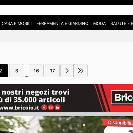
CASA E MOBILI
FERRAMENTA E GIARDINO
MODA
SALUTE E 
2
3
16
17
...