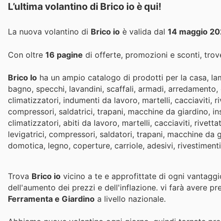
L’ultima volantino di Brico io è qui!
La nuova volantino di
Brico io
è valida dal
14 maggio 2
Con oltre
16 pagine
di offerte, promozioni e sconti, trove
Brico Io
ha un ampio catalogo di prodotti per la casa, lamp
bagno, specchi, lavandini, scaffali, armadi, arredamento, el
climatizzatori, indumenti da lavoro, martelli, cacciaviti, rive
compressori, saldatrici, trapani, macchine da giardino, inset
climatizzatori, abiti da lavoro, martelli, cacciaviti, rivettatr
levigatrici, compressori, saldatori, trapani, macchine da giar
domotica, legno, coperture, carriole, adesivi, rivestimenti, 
Trova
Brico io
vicino a te e approfittate di ogni vantaggi
dell'aumento dei prezzi e dell'inflazione.
vi farà avere pr
Ferramenta e Giardino
a livello nazionale.