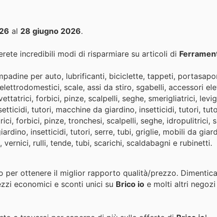
026
al
28 giugno 2026
.
rete incredibili modi di risparmiare su articoli di
Ferrament
adine per auto, lubrificanti, biciclette, tappeti, portasapo
ettrodomestici, scale, assi da stiro, sgabelli, accessori elet
ttatrici, forbici, pinze, scalpelli, seghe, smerigliatrici, levig
ticidi, tutori, macchine da giardino, insetticidi, tutori, tuto
ici, forbici, pinze, tronchesi, scalpelli, seghe, idropulitrici, s
dino, insetticidi, tutori, serre, tubi, griglie, mobili da giard
vernici, rulli, tende, tubi, scarichi, scaldabagni e rubinetti.
o per ottenere il miglior rapporto qualità/prezzo. Dimentica
ezzi economici e sconti unici su
Brico io
e molti altri negozi