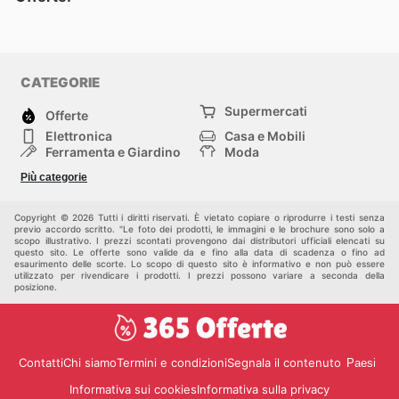
CATEGORIE
Supermercati
Offerte
Elettronica
Casa e Mobili
Ferramenta e Giardino
Moda
Salute e Bellezza
Sport e tempo libero
Più categorie
Bambini e Neonati
Animali Domestici
Altri
Copyright © 2026 Tutti i diritti riservati. È vietato copiare o riprodurre i testi senza
previo accordo scritto. "Le foto dei prodotti, le immagini e le brochure sono solo a
scopo illustrativo. I prezzi scontati provengono dai distributori ufficiali elencati su
questo sito. Le offerte sono valide da e fino alla data di scadenza o fino ad
esaurimento delle scorte. Lo scopo di questo sito è informativo e non può essere
utilizzato per rivendicare i prodotti. I prezzi possono variare a seconda della
posizione.
Contatti
Chi siamo
Termini e condizioni
Segnala il contenuto
Paesi
Informativa sui cookies
Informativa sulla privacy