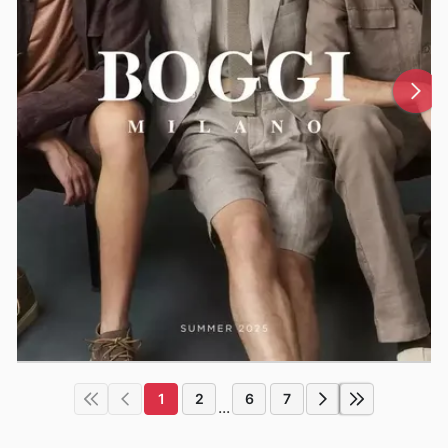
1
2
6
7
...