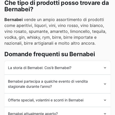
Che tipo di prodotti posso trovare da
Bernabei?
Bernabei
vende un ampio assortimento di prodotti
come aperitivi, liquori, vini, vino rosso, vino bianco,
vino rosato, spumante, amaretto, limoncello, tequila,
vodka, gin, whisky, rym, birre, birre importate e
nazionali, birre artigianali e molto altro ancora.
Domande frequenti su Bernabei
La storia di Bernabei: Cos'è Bernabei?
Bernabei
è stata fondata nei primi anni del 1900 in
Bernabei partecipa a qualche evento di vendita
Italia. Agli inizi,
Bernabei
ha iniziato con un piccolo
stagionale durante l'anno?
negozio situato nella città di Montepulciano, in Toscana.
Fin dall'inizio,
Bernabei
ha puntato a fornire ai propri
Certamente! Bernabei partecipa a numerosi eventi di
clienti bevande alcoliche e superalcolici di altissima
Offerte speciali, volantini e sconti in Bernabei
vendita stagionale durante tutto l'anno, offrendo
sconti
qualità, provenienti dai principali marchi presenti sul
settimanali
e promozioni imperdibili. Consultando i
mercato.
Bernabei
è una catena italiana di negozi al dettaglio che
nostri
volantini Bernabei
e le brochure disponibili qui sul
Bernabei attualmente aperto?
Negli anni successivi,
Bernabei
ha subito un forte