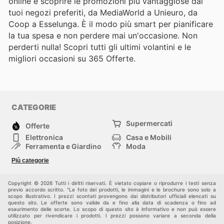
online e scoprire le promozioni più vantaggiose dai
tuoi negozi preferiti, da MediaWorld a Unieuro, da
Coop a Esselunga. È il modo più smart per pianificare
la tua spesa e non perdere mai un'occasione. Non
perderti nulla! Scopri tutti gli ultimi volantini e le
migliori occasioni su 365 Offerte.
CATEGORIE
Supermercati
Offerte
Elettronica
Casa e Mobili
Ferramenta e Giardino
Moda
Salute e Bellezza
Sport e tempo libero
Più categorie
Bambini e Neonati
Animali Domestici
Altri
Copyright © 2026 Tutti i diritti riservati. È vietato copiare o riprodurre i testi senza
previo accordo scritto. "Le foto dei prodotti, le immagini e le brochure sono solo a
scopo illustrativo. I prezzi scontati provengono dai distributori ufficiali elencati su
questo sito. Le offerte sono valide da e fino alla data di scadenza o fino ad
esaurimento delle scorte. Lo scopo di questo sito è informativo e non può essere
utilizzato per rivendicare i prodotti. I prezzi possono variare a seconda della
posizione.