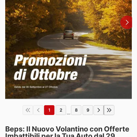
1
2
8
9
...
Beps: Il Nuovo Volantino con Offerte
Imbattibili per la Tua Auto dal 29