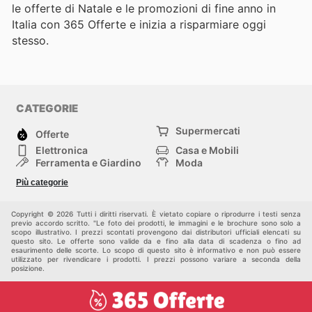
le offerte di Natale e le promozioni di fine anno in
Italia con 365 Offerte e inizia a risparmiare oggi
stesso.
CATEGORIE
Supermercati
Offerte
Elettronica
Casa e Mobili
Ferramenta e Giardino
Moda
Salute e Bellezza
Sport e tempo libero
Più categorie
Bambini e Neonati
Animali Domestici
Altri
Copyright © 2026 Tutti i diritti riservati. È vietato copiare o riprodurre i testi senza
previo accordo scritto. "Le foto dei prodotti, le immagini e le brochure sono solo a
scopo illustrativo. I prezzi scontati provengono dai distributori ufficiali elencati su
questo sito. Le offerte sono valide da e fino alla data di scadenza o fino ad
esaurimento delle scorte. Lo scopo di questo sito è informativo e non può essere
utilizzato per rivendicare i prodotti. I prezzi possono variare a seconda della
posizione.