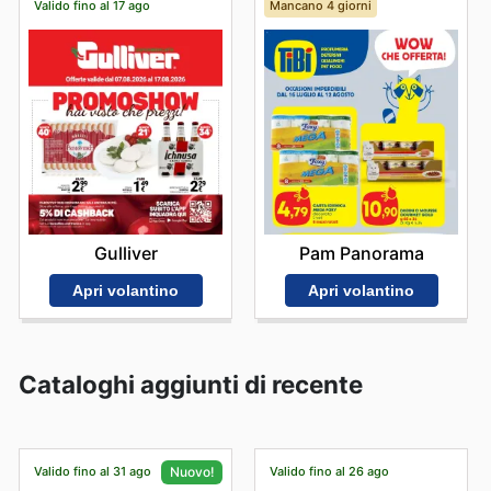
Valido fino al 17 ago
Mancano 4 giorni
Gulliver
Pam Panorama
Apri volantino
Apri volantino
Cataloghi aggiunti di recente
Valido fino al 31 ago
Valido fino al 26 ago
Nuovo!