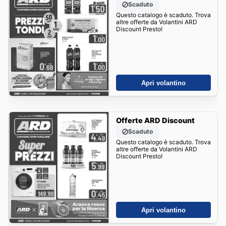
Scaduto
Questo catalogo è scaduto. Trova
altre offerte da Volantini ARD
Discount Presto!
Apri volantino
Offerte ARD Discount
Scaduto
Questo catalogo è scaduto. Trova
altre offerte da Volantini ARD
Discount Presto!
Apri volantino