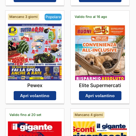
Mancano 3 giorni
Valido fino al 16 ago
Popolare
Elite Supermercati
Pewex
Apri volantino
Apri volantino
Valido fino al 20 set
Mancano 4 giorni