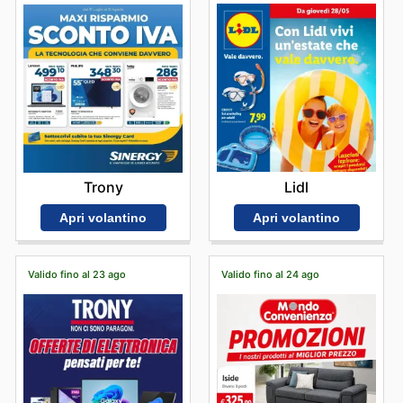
Lidl
Trony
Apri volantino
Apri volantino
Valido fino al 23 ago
Valido fino al 24 ago