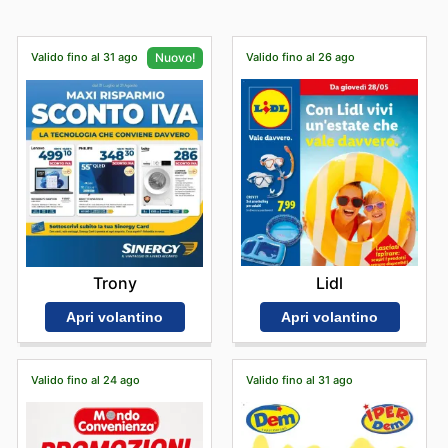
Valido fino al 31 ago
Valido fino al 26 ago
Nuovo!
Lidl
Trony
Apri volantino
Apri volantino
Valido fino al 24 ago
Valido fino al 31 ago