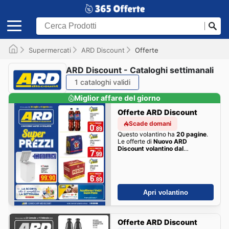
Supermercati
ARD Discount
Offerte
ARD Discount - Cataloghi settimanali
1 cataloghi validi
Miglior affare del giorno
Offerte ARD Discount
Scade domani
Questo volantino ha
20 pagine
.
Le offerte di
Nuovo ARD
Discount volantino dal
30/07/2026 > offerte
anteprima 🛍️
della settimana
sono qui!
Apri volantino
Offerte ARD Discount