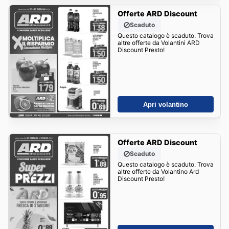
Offerte ARD Discount
Scaduto
Questo catalogo è scaduto. Trova
altre offerte da Volantini ARD
Discount Presto!
Apri volantino
Offerte ARD Discount
Scaduto
Questo catalogo è scaduto. Trova
altre offerte da Volantino Ard
Discount Presto!