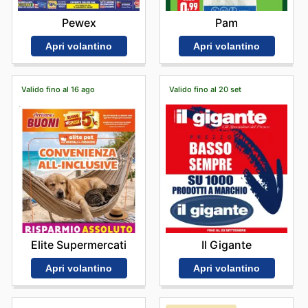
Pewex
Pam
Apri volantino
Apri volantino
Valido fino al 16 ago
Valido fino al 20 set
Elite Supermercati
Il Gigante
Apri volantino
Apri volantino