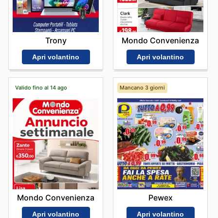
Trony
Mondo Convenienza
Apri volantino
Apri volantino
Valido fino al 14 ago
Mancano 3 giorni
Mondo Convenienza
Pewex
Apri volantino
Apri volantino