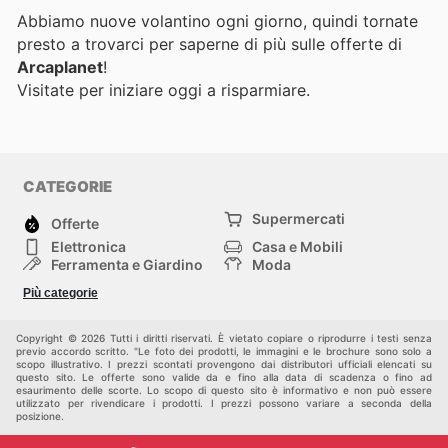
Abbiamo nuove volantino ogni giorno, quindi tornate
presto a trovarci per saperne di più sulle offerte di
Arcaplanet
!
Visitate
per iniziare oggi a risparmiare.
CATEGORIE
Supermercati
Offerte
Elettronica
Casa e Mobili
Ferramenta e Giardino
Moda
Salute e Bellezza
Sport e tempo libero
Più categorie
Bambini e Neonati
Animali Domestici
Altri
Copyright © 2026 Tutti i diritti riservati. È vietato copiare o riprodurre i testi senza
previo accordo scritto. "Le foto dei prodotti, le immagini e le brochure sono solo a
scopo illustrativo. I prezzi scontati provengono dai distributori ufficiali elencati su
questo sito. Le offerte sono valide da e fino alla data di scadenza o fino ad
esaurimento delle scorte. Lo scopo di questo sito è informativo e non può essere
utilizzato per rivendicare i prodotti. I prezzi possono variare a seconda della
posizione.