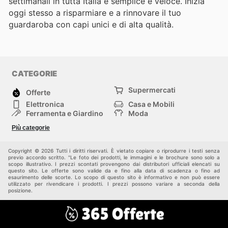
settimanali in tutta Italia è semplice e veloce. Inizia
oggi stesso a risparmiare e a rinnovare il tuo
guardaroba con capi unici e di alta qualità.
CATEGORIE
Supermercati
Offerte
Elettronica
Casa e Mobili
Ferramenta e Giardino
Moda
Salute e Bellezza
Sport e tempo libero
Più categorie
Bambini e Neonati
Animali Domestici
Altri
Copyright © 2026 Tutti i diritti riservati. È vietato copiare o riprodurre i testi senza
previo accordo scritto. "Le foto dei prodotti, le immagini e le brochure sono solo a
scopo illustrativo. I prezzi scontati provengono dai distributori ufficiali elencati su
questo sito. Le offerte sono valide da e fino alla data di scadenza o fino ad
esaurimento delle scorte. Lo scopo di questo sito è informativo e non può essere
utilizzato per rivendicare i prodotti. I prezzi possono variare a seconda della
posizione.