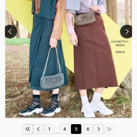
1
4
5
6
...