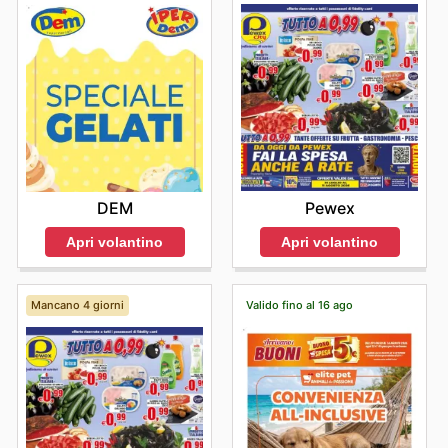
Pewex
DEM
Apri volantino
Apri volantino
Mancano 4 giorni
Valido fino al 16 ago