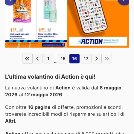
1
15
16
17
...
L’ultima volantino di Action è qui!
La nuova volantino di
Action
è valida dal
6 maggio
2026
al
12 maggio 2026
.
Con oltre
16 pagine
di offerte, promozioni e sconti,
troverete incredibili modi di risparmiare su articoli di
Altri
.
Action
offre una vasta gamma di 6.000 prodotti che