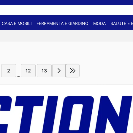
CASA E MOBILI
FERRAMENTA E GIARDINO
MODA
SALUTE E 
2
12
13
...