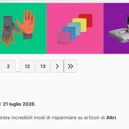
2
12
13
...
l
21 luglio 2026
.
rete incredibili modi di risparmiare su articoli di
Altri
.