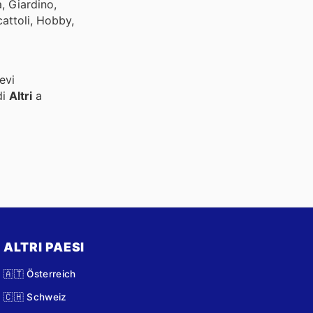
, Giardino,
cattoli, Hobby,
evi
di
Altri
a
ALTRI PAESI
🇦🇹 Österreich
🇨🇭 Schweiz