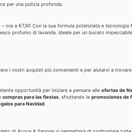
ace per una pulizia profonda.
o
– ora a €7,90 Con la sua formula potenziata e tecnologia 
fresco profumo di lavanda. Ideale per un bucato impeccabile
 i vostri acquisti più convenienti e per aiutarvi a trovare
ente opportunità per iniziare a pensare alle
ofertas de N
le
compras para las fiestas
, sfruttando le
promociones de f
egalos para Navidad
.
pleto di Acqua & Sapone vi permetterà di confrontare tutte 