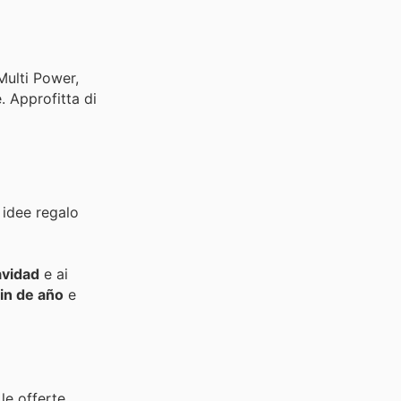
Multi Power,
. Approfitta di
 idee regalo
avidad
e ai
in de año
e
le offerte