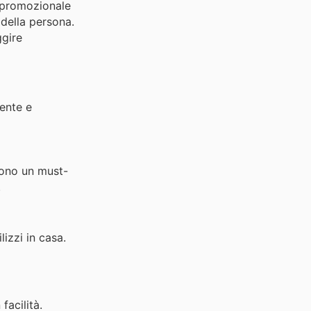
 promozionale
 della persona.
ggire
ente e
sono un must-
.
izzi in casa.
facilità.