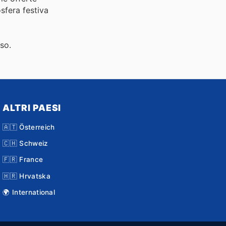
osfera festiva
sso.
ALTRI PAESI
🇦🇹 Österreich
🇨🇭 Schweiz
🇫🇷 France
🇭🇷 Hrvatska
🌍 International