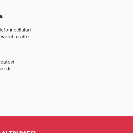
a
.
efoni cellulari
twatch e altri
icatevi
zi di