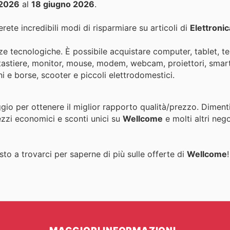
 2026
al
18 giugno 2026
.
rete incredibili modi di risparmiare su articoli di
Elettronic
e tecnologiche. È possibile acquistare computer, tablet, tel
i, tastiere, monitor, mouse, modem, webcam, proiettori, smar
i e borse, scooter e piccoli elettrodomestici.
ggio per ottenere il miglior rapporto qualità/prezzo. Diment
ezzi economici e sconti unici su
Wellcome
e molti altri nego
to a trovarci per saperne di più sulle offerte di
Wellcome
!