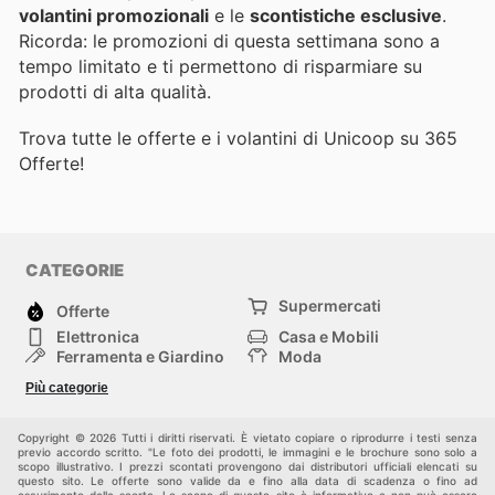
volantini promozionali
e le
scontistiche esclusive
.
Ricorda: le promozioni di questa settimana sono a
tempo limitato e ti permettono di risparmiare su
prodotti di alta qualità.
Trova tutte le offerte e i volantini di Unicoop su 365
Offerte!
CATEGORIE
Supermercati
Offerte
Elettronica
Casa e Mobili
Ferramenta e Giardino
Moda
Salute e Bellezza
Sport e tempo libero
Più categorie
Bambini e Neonati
Animali Domestici
Altri
Copyright © 2026 Tutti i diritti riservati. È vietato copiare o riprodurre i testi senza
previo accordo scritto. "Le foto dei prodotti, le immagini e le brochure sono solo a
scopo illustrativo. I prezzi scontati provengono dai distributori ufficiali elencati su
questo sito. Le offerte sono valide da e fino alla data di scadenza o fino ad