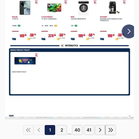
1
2
40
41
...