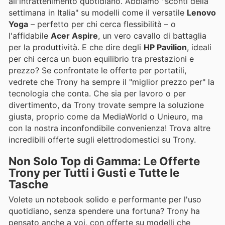
all'intrattenimento quotidiano. Abbiamo "sconti della
settimana in Italia" su modelli come il versatile
Lenovo
Yoga
– perfetto per chi cerca flessibilità – o
l'affidabile
Acer Aspire
, un vero cavallo di battaglia
per la produttività. E che dire degli
HP Pavilion
, ideali
per chi cerca un buon equilibrio tra prestazioni e
prezzo? Se confrontate le offerte per portatili,
vedrete che Trony ha sempre il "miglior prezzo per" la
tecnologia che conta. Che sia per lavoro o per
divertimento, da Trony trovate sempre la soluzione
giusta, proprio come da MediaWorld o Unieuro, ma
con la nostra inconfondibile convenienza! Trova altre
incredibili offerte sugli elettrodomestici su Trony.
Non Solo Top di Gamma: Le Offerte
Trony per Tutti i Gusti e Tutte le
Tasche
Volete un notebook solido e performante per l'uso
quotidiano, senza spendere una fortuna? Trony ha
pensato anche a voi, con offerte su modelli che