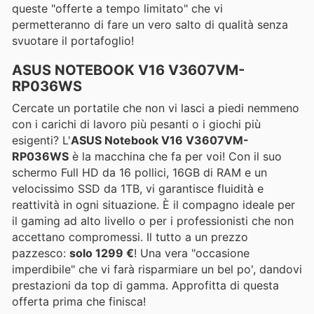
queste "offerte a tempo limitato" che vi
permetteranno di fare un vero salto di qualità senza
svuotare il portafoglio!
ASUS NOTEBOOK V16 V3607VM-
RP036WS
Cercate un portatile che non vi lasci a piedi nemmeno
con i carichi di lavoro più pesanti o i giochi più
esigenti? L'
ASUS Notebook V16 V3607VM-
RP036WS
è la macchina che fa per voi! Con il suo
schermo Full HD da 16 pollici, 16GB di RAM e un
velocissimo SSD da 1TB, vi garantisce fluidità e
reattività in ogni situazione. È il compagno ideale per
il gaming ad alto livello o per i professionisti che non
accettano compromessi. Il tutto a un prezzo
pazzesco:
solo 1299 €
! Una vera "occasione
imperdibile" che vi farà risparmiare un bel po', dandovi
prestazioni da top di gamma. Approfitta di questa
offerta prima che finisca!