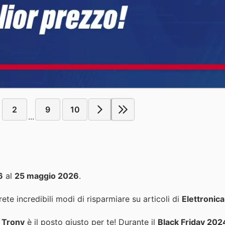
2
9
10
...
6
al
25 maggio 2026
.
ete incredibili modi di risparmiare su articoli di
Elettronica
,
Trony
è il posto giusto per te! Durante il
Black Friday 202