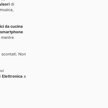
visori
di
 musica,
ci da cucina
smartphone
o mentre
i scontati. Non
evi
di
Elettronica
a