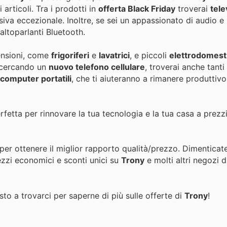
rticoli. Tra i prodotti in
offerta Black Friday
troverai
tele
isiva eccezionale. Inoltre, se sei un appassionato di audio e
ltoparlanti Bluetooth.
ensioni, come
frigoriferi
e
lavatrici
, e piccoli
elettrodomesti
i cercando un
nuovo telefono cellulare
, troverai anche tanti
computer portatili
, che ti aiuteranno a rimanere produttiv
fetta per rinnovare la tua tecnologia e la tua casa a prezz
per ottenere il miglior rapporto qualità/prezzo. Dimenticat
ezzi economici e sconti unici su
Trony
e molti altri negozi 
to a trovarci per saperne di più sulle offerte di
Trony
!