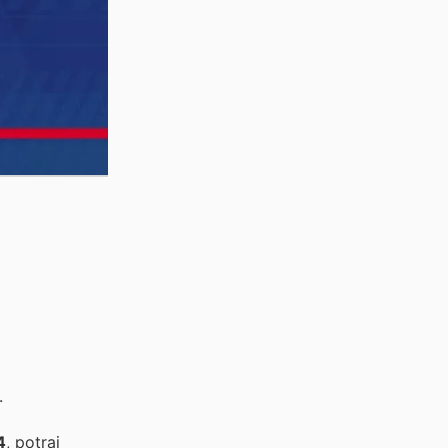
.
4
, potrai