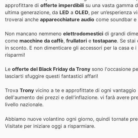
approfittare di
offerte imperdibili
su una vasta gamma di a
ultima generazione, da
LED
a
OLED
, per un’esperienza v
troverai anche
apparecchiature audio
come soundbar e a
Non mancano nemmeno
elettrodomestici
di grandi dim
come
macchine da caffè
,
frullatori
e
tostapane
. Se sta
in sconto. E non dimenticare gli accessori per la casa e i
risparmi!
Le
offerte del Black Friday da Trony
sono l'occasione per
lasciarti sfuggire questi fantastici affari!
Trova
Trony
vicino a te e approfittate di ogni vantaggio 
dell'aumento dei prezzi e dell'inflazione.
vi farà avere pr
livello nazionale.
Abbiamo nuove volantino ogni giorno, quindi tornate pres
Visitate
per iniziare oggi a risparmiare.