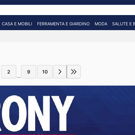
CASA E MOBILI
FERRAMENTA E GIARDINO
MODA
SALUTE E 
2
9
10
...