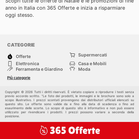
Scopri tutte le offerte di Natale e le promozioni di fine
anno in Italia con 365 Offerte e inizia a risparmiare
oggi stesso.
CATEGORIE
Supermercati
Offerte
Elettronica
Casa e Mobili
Ferramenta e Giardino
Moda
Salute e Bellezza
Sport e tempo libero
Più categorie
Bambini e Neonati
Animali Domestici
Altri
Copyright © 2026 Tutti i diritti riservati. È vietato copiare o riprodurre i testi senza
previo accordo scritto. "Le foto dei prodotti, le immagini e le brochure sono solo a
scopo illustrativo. I prezzi scontati provengono dai distributori ufficiali elencati su
questo sito. Le offerte sono valide da e fino alla data di scadenza o fino ad
esaurimento delle scorte. Lo scopo di questo sito è informativo e non può essere
utilizzato per rivendicare i prodotti. I prezzi possono variare a seconda della
posizione.