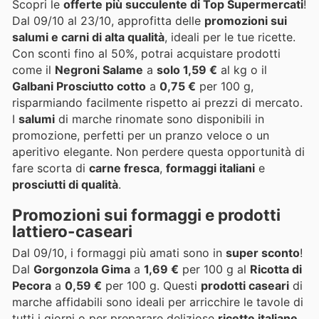
Scopri le
offerte più succulente di Top Supermercati
!
Dal 09/10 al 23/10, approfitta delle
promozioni sui
salumi e carni di alta qualità
, ideali per le tue ricette.
Con sconti fino al 50%, potrai acquistare prodotti
come il
Negroni Salame
a
solo 1,59 €
al kg o il
Galbani Prosciutto cotto
a
0,75 €
per 100 g,
risparmiando facilmente rispetto ai prezzi di mercato.
I
salumi
di marche rinomate sono disponibili in
promozione, perfetti per un pranzo veloce o un
aperitivo elegante. Non perdere questa opportunità di
fare scorta di
carne fresca
,
formaggi italiani
e
prosciutti di qualità
.
Promozioni sui formaggi e prodotti
lattiero-caseari
Dal 09/10, i formaggi più amati sono in
super sconto
!
Dal
Gorgonzola Gima
a
1,69 €
per 100 g al
Ricotta di
Pecora
a
0,59 €
per 100 g. Questi
prodotti caseari
di
marche affidabili sono ideali per arricchire le tavole di
tutti i giorni o per preparare deliziose
ricette italiane
.