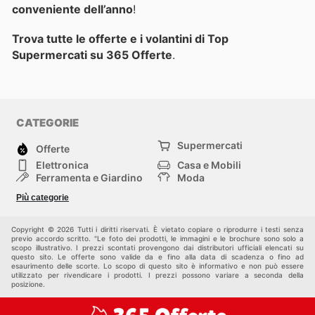
conveniente dell’anno
!
Trova tutte le offerte e i volantini di Top
Supermercati su 365 Offerte
.
CATEGORIE
Supermercati
Offerte
Elettronica
Casa e Mobili
Ferramenta e Giardino
Moda
Salute e Bellezza
Sport e tempo libero
Più categorie
Bambini e Neonati
Animali Domestici
Altri
Copyright © 2026 Tutti i diritti riservati. È vietato copiare o riprodurre i testi senza
previo accordo scritto. "Le foto dei prodotti, le immagini e le brochure sono solo a
scopo illustrativo. I prezzi scontati provengono dai distributori ufficiali elencati su
questo sito. Le offerte sono valide da e fino alla data di scadenza o fino ad
esaurimento delle scorte. Lo scopo di questo sito è informativo e non può essere
utilizzato per rivendicare i prodotti. I prezzi possono variare a seconda della
posizione.