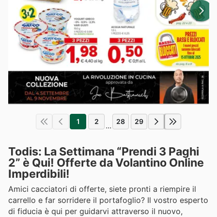
1
2
28
29
...
Todis: La Settimana “Prendi 3 Paghi
2” è Qui! Offerte da Volantino Online
Imperdibili!
Amici cacciatori di offerte, siete pronti a riempire il
carrello e far sorridere il portafoglio? Il vostro esperto
di fiducia è qui per guidarvi attraverso il nuovo,