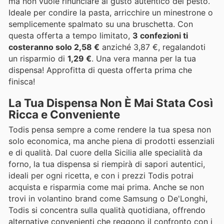
ma non vuole rinunciare al gusto autentico del pesto.
Ideale per condire la pasta, arricchire un minestrone o
semplicemente spalmato su una bruschetta. Con
questa offerta a tempo limitato,
3 confezioni ti
costeranno solo 2,58 €
anziché 3,87 €, regalandoti
un risparmio di
1,29 €
. Una vera manna per la tua
dispensa! Approfitta di questa offerta prima che
finisca!
La Tua Dispensa Non È Mai Stata Così
Ricca e Conveniente
Todis pensa sempre a come rendere la tua spesa non
solo economica, ma anche piena di prodotti essenziali
e di qualità. Dal cuore della Sicilia alle specialità da
forno, la tua dispensa si riempirà di sapori autentici,
ideali per ogni ricetta, e con i prezzi Todis potrai
acquista e risparmia come mai prima. Anche se non
trovi in volantino brand come Samsung o De'Longhi,
Todis si concentra sulla qualità quotidiana, offrendo
alternative convenienti che reggono il confronto con i