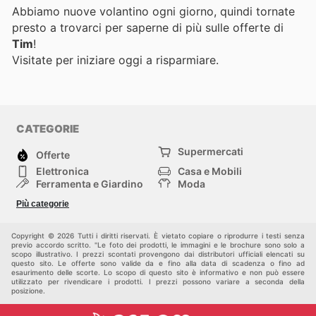
Abbiamo nuove volantino ogni giorno, quindi tornate
presto a trovarci per saperne di più sulle offerte di
Tim
!
Visitate
per iniziare oggi a risparmiare.
CATEGORIE
Supermercati
Offerte
Elettronica
Casa e Mobili
Ferramenta e Giardino
Moda
Salute e Bellezza
Sport e tempo libero
Più categorie
Bambini e Neonati
Animali Domestici
Altri
Copyright © 2026 Tutti i diritti riservati. È vietato copiare o riprodurre i testi senza
previo accordo scritto. "Le foto dei prodotti, le immagini e le brochure sono solo a
scopo illustrativo. I prezzi scontati provengono dai distributori ufficiali elencati su
questo sito. Le offerte sono valide da e fino alla data di scadenza o fino ad
esaurimento delle scorte. Lo scopo di questo sito è informativo e non può essere
utilizzato per rivendicare i prodotti. I prezzi possono variare a seconda della
posizione.