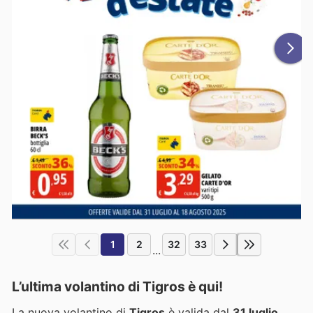
1
2
32
33
...
L’ultima volantino di Tigros è qui!
La nuova volantino di
Tigros
è valida dal
31 luglio