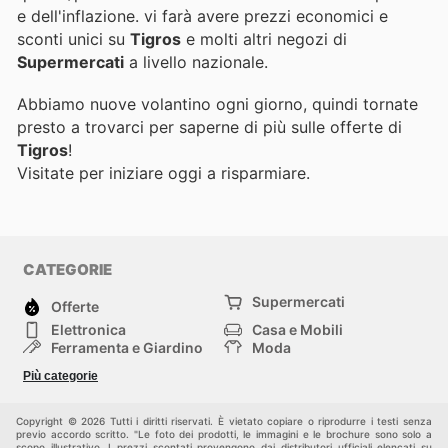
e dell'inflazione.
vi farà avere prezzi economici e
sconti unici su
Tigros
e molti altri negozi di
Supermercati
a livello nazionale.
Abbiamo nuove volantino ogni giorno, quindi tornate
presto a trovarci per saperne di più sulle offerte di
Tigros
!
Visitate
per iniziare oggi a risparmiare.
CATEGORIE
Supermercati
Offerte
Elettronica
Casa e Mobili
Ferramenta e Giardino
Moda
Salute e Bellezza
Sport e tempo libero
Più categorie
Bambini e Neonati
Animali Domestici
Altri
Copyright © 2026 Tutti i diritti riservati. È vietato copiare o riprodurre i testi senza
previo accordo scritto. "Le foto dei prodotti, le immagini e le brochure sono solo a
scopo illustrativo. I prezzi scontati provengono dai distributori ufficiali elencati su