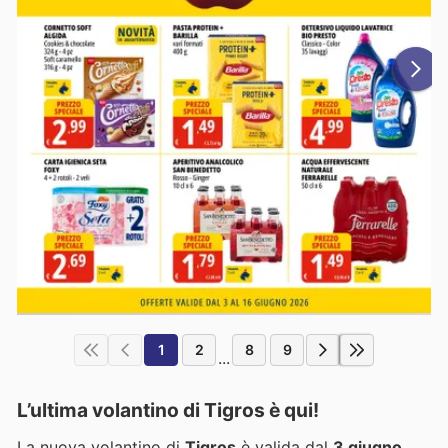
1
2
8
9
...
L’ultima volantino di Tigros è qui!
La nuova volantino di
Tigros
è valida dal
3 giugno