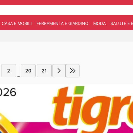
CASA E MOBILI
FERRAMENTA E GIARDINO
MODA
SALUTE E 
2
20
21
...