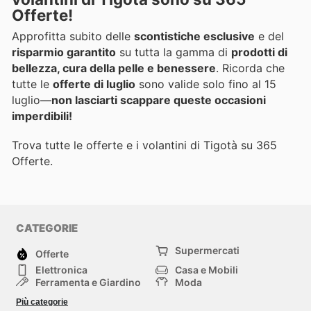
Offerte!
Approfitta subito delle
scontistiche esclusive
e del
risparmio garantito
su tutta la gamma di
prodotti di
bellezza, cura della pelle e benessere
. Ricorda che
tutte le
offerte di luglio
sono valide solo fino al 15
luglio—
non lasciarti scappare queste occasioni
imperdibili!
Trova tutte le offerte e i volantini di Tigotà su 365
Offerte.
CATEGORIE
Supermercati
Offerte
Elettronica
Casa e Mobili
Ferramenta e Giardino
Moda
Salute e Bellezza
Sport e tempo libero
Più categorie
Bambini e Neonati
Animali Domestici