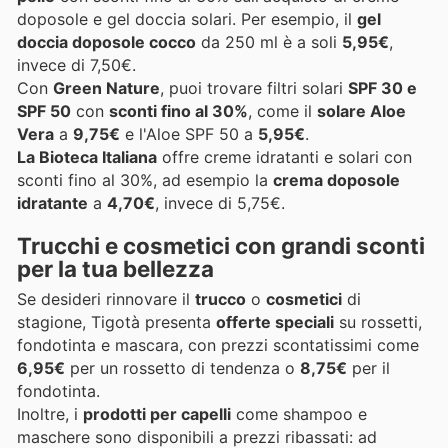
doposole e gel doccia solari. Per esempio, il
gel
doccia doposole cocco
da 250 ml è a soli
5,95€
,
invece di 7,50€.
Con
Green Nature
, puoi trovare filtri solari
SPF 30 e
SPF 50
con
sconti fino al 30%
, come il
solare Aloe
Vera
a
9,75€
e l'Aloe SPF 50 a
5,95€
.
La Bioteca Italiana
offre creme idratanti e solari con
sconti fino al 30%, ad esempio la
crema doposole
idratante
a
4,70€
, invece di 5,75€.
Trucchi e cosmetici con grandi sconti
per la tua bellezza
Se desideri rinnovare il
trucco
o
cosmetici
di
stagione, Tigotà presenta
offerte speciali
su rossetti,
fondotinta e mascara, con prezzi scontatissimi come
6,95€
per un rossetto di tendenza o
8,75€
per il
fondotinta.
Inoltre, i
prodotti per capelli
come shampoo e
maschere sono disponibili a prezzi ribassati: ad