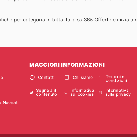
fiche per categoria in tutta Italia su 365 Offerte e inizia a 
MAGGIORI INFORMAZIONI
Termini e
ca
Contatti
Chi siamo
condizioni
Segnala il
Informativa
Informativa
contenuto
sui cookies
sulla privacy
e Neonati