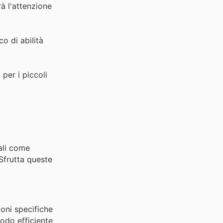
rà l'attenzione
co di abilità
per i piccoli
nali come
 Sfrutta queste
ioni specifiche
odo efficiente