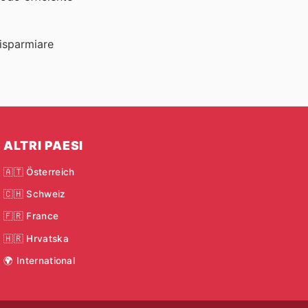
risparmiare
ALTRI PAESI
🇦🇹 Österreich
🇨🇭 Schweiz
🇫🇷 France
🇭🇷 Hrvatska
🌍 International