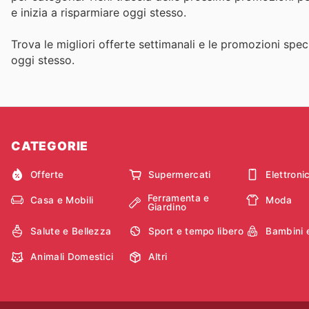
e inizia a risparmiare oggi stesso.
Trova le migliori offerte settimanali e le promozioni speci
oggi stesso.
CATEGORIE
Offerte
Supermercati
Elettroni
Ferramenta e
Casa e Mobili
Moda
Giardino
Salute e Bellezza
Sport e tempo libero
Bambini 
Animali Domestici
Altri