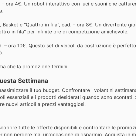
 – ora 4€. Un robot interattivo con luci e suoni che catture
a.
, Basket e "Quattro in fila", cad. – ora 8€. Un divertente gio
tro in fila" per infinite ore di competizione amichevole.
 – ora 10€. Questo set di veicoli da costruzione è perfetto 
à.
rima che la promozione termini.
 Questa Settimana
 massimizzare il tuo budget. Confrontare i volantini settima
oli essenziali e i prodotti desiderati quando sono scontati.
e nuovi articoli a prezzi vantaggiosi.
scoprire tutte le offerte disponibili e confrontare le promoz
er non perdere mai un'occasione di risparmio. Acquista in m