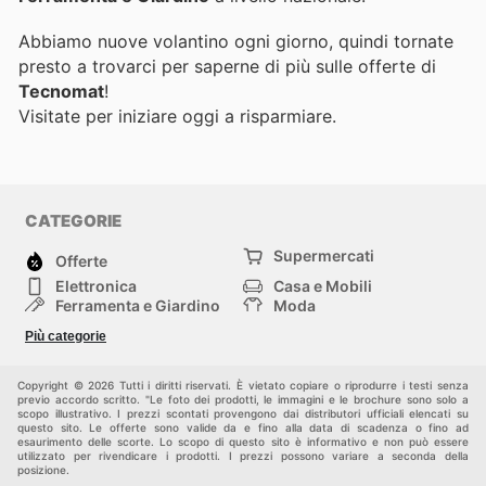
Abbiamo nuove volantino ogni giorno, quindi tornate
presto a trovarci per saperne di più sulle offerte di
Tecnomat
!
Visitate
per iniziare oggi a risparmiare.
CATEGORIE
Supermercati
Offerte
Elettronica
Casa e Mobili
Ferramenta e Giardino
Moda
Salute e Bellezza
Sport e tempo libero
Più categorie
Bambini e Neonati
Animali Domestici
Altri
Copyright © 2026 Tutti i diritti riservati. È vietato copiare o riprodurre i testi senza
previo accordo scritto. "Le foto dei prodotti, le immagini e le brochure sono solo a
scopo illustrativo. I prezzi scontati provengono dai distributori ufficiali elencati su
questo sito. Le offerte sono valide da e fino alla data di scadenza o fino ad
esaurimento delle scorte. Lo scopo di questo sito è informativo e non può essere
utilizzato per rivendicare i prodotti. I prezzi possono variare a seconda della
posizione.