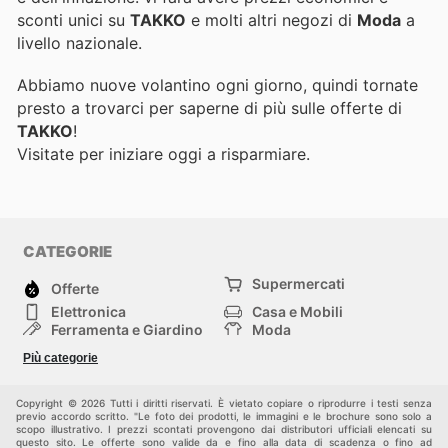
sconti unici su
TAKKO
e molti altri negozi di
Moda
a
livello nazionale.
Abbiamo nuove volantino ogni giorno, quindi tornate
presto a trovarci per saperne di più sulle offerte di
TAKKO
!
Visitate
per iniziare oggi a risparmiare.
CATEGORIE
Supermercati
Offerte
Elettronica
Casa e Mobili
Ferramenta e Giardino
Moda
Salute e Bellezza
Sport e tempo libero
Più categorie
Bambini e Neonati
Animali Domestici
Altri
Copyright © 2026 Tutti i diritti riservati. È vietato copiare o riprodurre i testi senza
previo accordo scritto. "Le foto dei prodotti, le immagini e le brochure sono solo a
scopo illustrativo. I prezzi scontati provengono dai distributori ufficiali elencati su
questo sito. Le offerte sono valide da e fino alla data di scadenza o fino ad