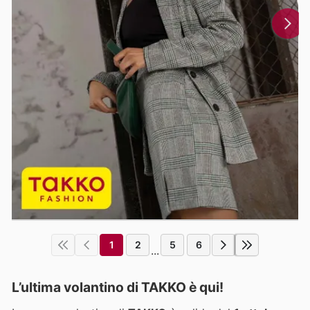
1
2
5
6
...
L’ultima volantino di TAKKO è qui!