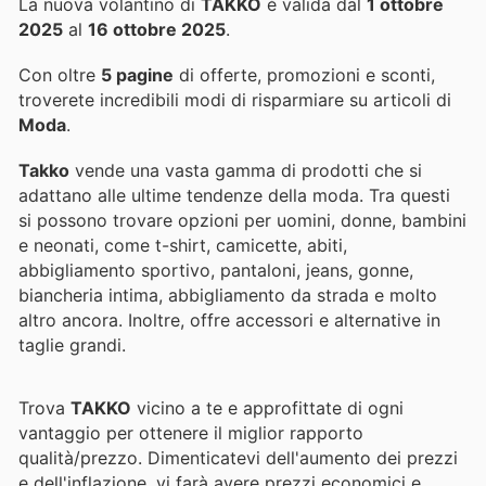
La nuova volantino di
TAKKO
è valida dal
1 ottobre
2025
al
16 ottobre 2025
.
Con oltre
5 pagine
di offerte, promozioni e sconti,
troverete incredibili modi di risparmiare su articoli di
Moda
.
Takko
vende una vasta gamma di prodotti che si
adattano alle ultime tendenze della moda. Tra questi
si possono trovare opzioni per uomini, donne, bambini
e neonati, come t-shirt, camicette, abiti,
abbigliamento sportivo, pantaloni, jeans, gonne,
biancheria intima, abbigliamento da strada e molto
altro ancora. Inoltre, offre accessori e alternative in
taglie grandi.
Trova
TAKKO
vicino a te e approfittate di ogni
vantaggio per ottenere il miglior rapporto
qualità/prezzo. Dimenticatevi dell'aumento dei prezzi
e dell'inflazione.
vi farà avere prezzi economici e