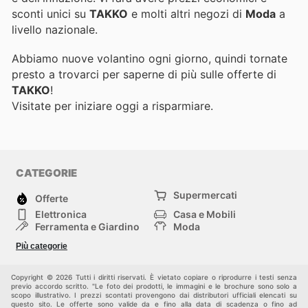
sconti unici su
TAKKO
e molti altri negozi di
Moda
a
livello nazionale.
Abbiamo nuove volantino ogni giorno, quindi tornate
presto a trovarci per saperne di più sulle offerte di
TAKKO
!
Visitate
per iniziare oggi a risparmiare.
CATEGORIE
Supermercati
Offerte
Elettronica
Casa e Mobili
Ferramenta e Giardino
Moda
Salute e Bellezza
Sport e tempo libero
Più categorie
Bambini e Neonati
Animali Domestici
Altri
Copyright © 2026 Tutti i diritti riservati. È vietato copiare o riprodurre i testi senza
previo accordo scritto. "Le foto dei prodotti, le immagini e le brochure sono solo a
scopo illustrativo. I prezzi scontati provengono dai distributori ufficiali elencati su
questo sito. Le offerte sono valide da e fino alla data di scadenza o fino ad