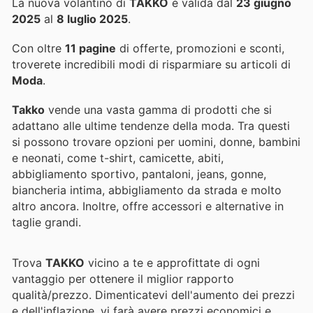
La nuova volantino di
TAKKO
è valida dal
23 giugno
2025
al
8 luglio 2025
.
Con oltre
11 pagine
di offerte, promozioni e sconti,
troverete incredibili modi di risparmiare su articoli di
Moda
.
Takko
vende una vasta gamma di prodotti che si
adattano alle ultime tendenze della moda. Tra questi
si possono trovare opzioni per uomini, donne, bambini
e neonati, come t-shirt, camicette, abiti,
abbigliamento sportivo, pantaloni, jeans, gonne,
biancheria intima, abbigliamento da strada e molto
altro ancora. Inoltre, offre accessori e alternative in
taglie grandi.
Trova
TAKKO
vicino a te e approfittate di ogni
vantaggio per ottenere il miglior rapporto
qualità/prezzo. Dimenticatevi dell'aumento dei prezzi
e dell'inflazione.
vi farà avere prezzi economici e