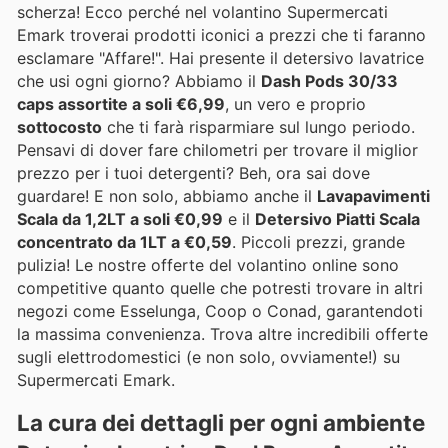
scherza! Ecco perché nel volantino Supermercati
Emark troverai prodotti iconici a prezzi che ti faranno
esclamare "Affare!". Hai presente il detersivo lavatrice
che usi ogni giorno? Abbiamo il
Dash Pods 30/33
caps assortite a soli €6,99
, un vero e proprio
sottocosto
che ti farà risparmiare sul lungo periodo.
Pensavi di dover fare chilometri per trovare il miglior
prezzo per i tuoi detergenti? Beh, ora sai dove
guardare! E non solo, abbiamo anche il
Lavapavimenti
Scala da 1,2LT a soli €0,99
e il
Detersivo Piatti Scala
concentrato da 1LT a €0,59
. Piccoli prezzi, grande
pulizia! Le nostre offerte del volantino online sono
competitive quanto quelle che potresti trovare in altri
negozi come Esselunga, Coop o Conad, garantendoti
la massima convenienza. Trova altre incredibili offerte
sugli elettrodomestici (e non solo, ovviamente!) su
Supermercati Emark.
La cura dei dettagli per ogni ambiente