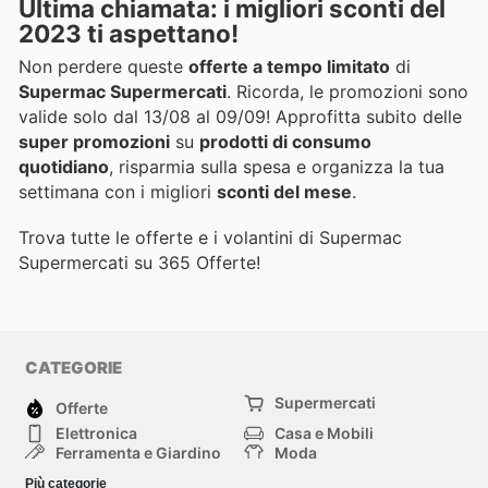
Ultima chiamata: i migliori sconti del
2023 ti aspettano!
Non perdere queste
offerte a tempo limitato
di
Supermac Supermercati
. Ricorda, le promozioni sono
valide solo dal 13/08 al 09/09! Approfitta subito delle
super promozioni
su
prodotti di consumo
quotidiano
, risparmia sulla spesa e organizza la tua
settimana con i migliori
sconti del mese
.
Trova tutte le offerte e i volantini di Supermac
Supermercati su 365 Offerte!
CATEGORIE
Supermercati
Offerte
Elettronica
Casa e Mobili
Ferramenta e Giardino
Moda
Salute e Bellezza
Sport e tempo libero
Più categorie