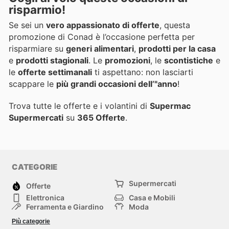
risparmio
!
Se sei un
vero appassionato di offerte
, questa
promozione di Conad è l’occasione perfetta per
risparmiare su
generi alimentari
,
prodotti per la casa
e
prodotti stagionali
. Le
promozioni
, le
scontistiche
e
le
offerte settimanali
ti aspettano: non lasciarti
scappare le
più grandi occasioni dell’"anno
!
Trova tutte le offerte e i volantini di
Supermac
Supermercati
su
365 Offerte
.
CATEGORIE
Supermercati
Offerte
Elettronica
Casa e Mobili
Ferramenta e Giardino
Moda
Salute e Bellezza
Sport e tempo libero
Più categorie
Bambini e Neonati
Animali Domestici