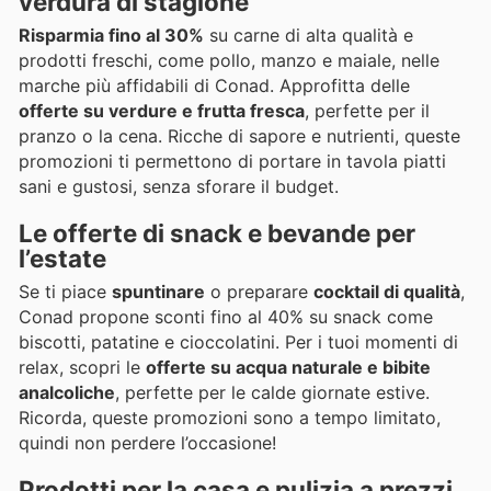
verdura di stagione
Risparmia fino al 30%
su carne di alta qualità e
prodotti freschi, come pollo, manzo e maiale, nelle
marche più affidabili di Conad. Approfitta delle
offerte su verdure e frutta fresca
, perfette per il
pranzo o la cena. Ricche di sapore e nutrienti, queste
promozioni ti permettono di portare in tavola piatti
sani e gustosi, senza sforare il budget.
Le
offerte di snack
e
bevande
per
l’estate
Se ti piace
spuntinare
o preparare
cocktail di qualità
,
Conad propone sconti fino al 40% su snack come
biscotti, patatine e cioccolatini. Per i tuoi momenti di
relax, scopri le
offerte su acqua naturale e bibite
analcoliche
, perfette per le calde giornate estive.
Ricorda, queste promozioni sono a tempo limitato,
quindi non perdere l’occasione!
Prodotti per la
casa
e
pulizia
a prezzi