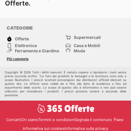
Offerte.
CATEGORIE
Supermercati
Offerte
Elettronica
Casa e Mobili
Ferramenta e Giardino
Moda
Salute e Bellezza
Sport e tempo libero
Più categorie
Bambini e Neonati
Animali Domestici
Altri
Copyright © 2026 Tutti i diritti riservati. È vietato copiare o riprodurre i testi senza
previo accordo scritto. "Le foto dei prodotti, le immagini e le brochure sono solo a
scopo illustrativo. I prezzi scontati provengono dai distributori ufficiali elencati su
questo sito. Le offerte sono valide da e fino alla data di scadenza o fino ad
esaurimento delle scorte. Lo scopo di questo sito è informativo e non può essere
utilizzato per rivendicare i prodotti. I prezzi possono variare a seconda della
posizione.
Contatti
Chi siamo
Termini e condizioni
Segnala il contenuto
Paesi
Informativa sui cookies
Informativa sulla privacy