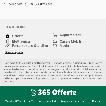
Superconti su 365 Offerte!
CATEGORIE
Supermercati
Offerte
Elettronica
Casa e Mobili
Ferramenta e Giardino
Moda
Salute e Bellezza
Sport e tempo libero
Più categorie
Bambini e Neonati
Animali Domestici
Altri
Copyright © 2026 Tutti i diritti riservati. È vietato copiare o riprodurre i testi senza
previo accordo scritto. "Le foto dei prodotti, le immagini e le brochure sono solo a
scopo illustrativo. I prezzi scontati provengono dai distributori ufficiali elencati su
questo sito. Le offerte sono valide da e fino alla data di scadenza o fino ad
esaurimento delle scorte. Lo scopo di questo sito è informativo e non può essere
utilizzato per rivendicare i prodotti. I prezzi possono variare a seconda della
posizione.
Contatti
Chi siamo
Termini e condizioni
Segnala il contenuto
Paesi