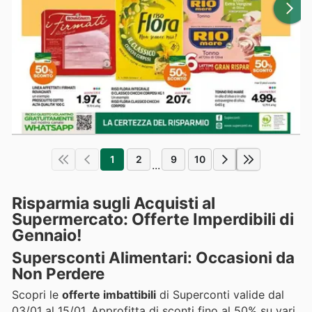
1
2
9
10
...
Risparmia sugli Acquisti al
Supermercato: Offerte Imperdibili di
Gennaio!
Supersconti Alimentari: Occasioni da
Non Perdere
Scopri le
offerte imbattibili
di Superconti valide dal
03/01 al 15/01. Approfitta di sconti fino al 50% su vari