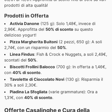
prodotti di alta qualità!
Prodotti in Offerta
Activia Danone
(125 g): Solo 1,48€, invece di
2,96€. Approfitta del
50% di sconto
su questo
delizioso yogurt!
Pizza Margherita Buitoni
(2 pezzi, 650 g): A soli
2,74€, con un risparmio del
50%
.
Linea Findus
: Fish & Crock e Nuggets, a soli 2,49€,
scontati del
50%
.
Biscotti Frollini Balocco
(700 g): In offerta a 1,46€,
con
40% di sconto
.
Tavolette di Cioccolato Novi
(130 g): Risparmia il
30% a soli 2,30€.
Piadina La Sfogliata
(varie grammature): Ora a
1,31€, con
40% di sconto
.
Offerte Casalinghe e Cura della