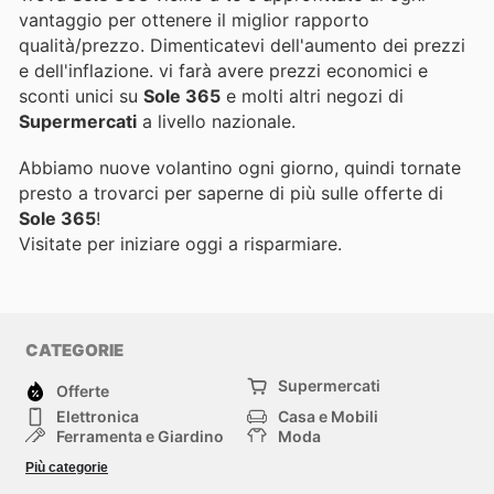
vantaggio per ottenere il miglior rapporto
qualità/prezzo. Dimenticatevi dell'aumento dei prezzi
e dell'inflazione.
vi farà avere prezzi economici e
sconti unici su
Sole 365
e molti altri negozi di
Supermercati
a livello nazionale.
Abbiamo nuove volantino ogni giorno, quindi tornate
presto a trovarci per saperne di più sulle offerte di
Sole 365
!
Visitate
per iniziare oggi a risparmiare.
CATEGORIE
Supermercati
Offerte
Elettronica
Casa e Mobili
Ferramenta e Giardino
Moda
Salute e Bellezza
Sport e tempo libero
Più categorie
Bambini e Neonati
Animali Domestici