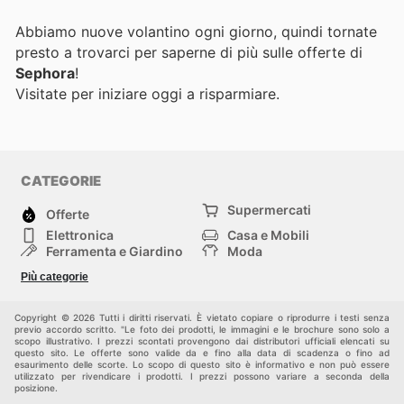
Abbiamo nuove volantino ogni giorno, quindi tornate
presto a trovarci per saperne di più sulle offerte di
Sephora
!
Visitate
per iniziare oggi a risparmiare.
CATEGORIE
Supermercati
Offerte
Elettronica
Casa e Mobili
Ferramenta e Giardino
Moda
Salute e Bellezza
Sport e tempo libero
Più categorie
Bambini e Neonati
Animali Domestici
Altri
Copyright © 2026 Tutti i diritti riservati. È vietato copiare o riprodurre i testi senza
previo accordo scritto. "Le foto dei prodotti, le immagini e le brochure sono solo a
scopo illustrativo. I prezzi scontati provengono dai distributori ufficiali elencati su
questo sito. Le offerte sono valide da e fino alla data di scadenza o fino ad
esaurimento delle scorte. Lo scopo di questo sito è informativo e non può essere
utilizzato per rivendicare i prodotti. I prezzi possono variare a seconda della
posizione.