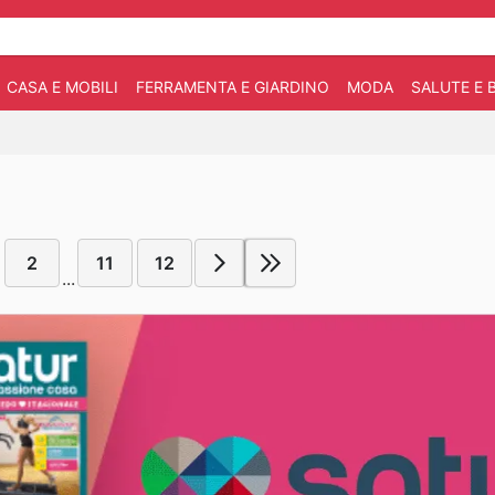
CASA E MOBILI
FERRAMENTA E GIARDINO
MODA
SALUTE E 
2
11
12
...