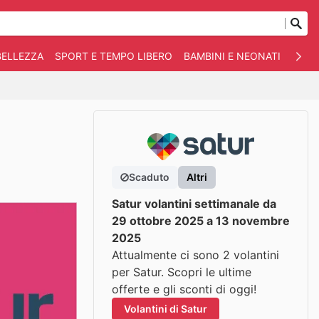
BELLEZZA
SPORT E TEMPO LIBERO
BAMBINI E NEONATI
ANIM
Scaduto
Altri
Satur volantini settimanale da
29 ottobre 2025 a 13 novembre
2025
Attualmente ci sono 2 volantini
per Satur. Scopri le ultime
offerte e gli sconti di oggi!
Volantini di Satur