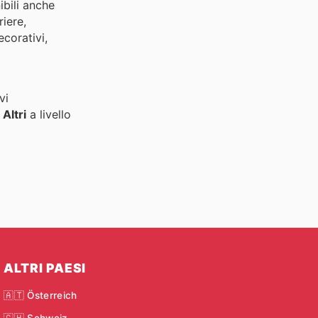
ibili anche
riere,
ecorativi,
vi
i
Altri
a livello
ALTRI PAESI
🇦🇹 Österreich