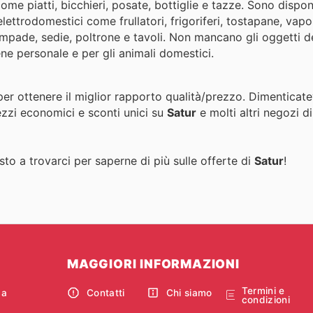
come piatti, bicchieri, posate, bottiglie e tazze. Sono dispon
elettrodomestici come frullatori, frigoriferi, tostapane, vapo
lampade, sedie, poltrone e tavoli. Non mancano gli oggetti d
iene personale e per gli animali domestici.
per ottenere il miglior rapporto qualità/prezzo. Dimenticate
ezzi economici e sconti unici su
Satur
e molti altri negozi d
to a trovarci per saperne di più sulle offerte di
Satur
!
MAGGIORI INFORMAZIONI
Termini e
ca
Contatti
Chi siamo
condizioni