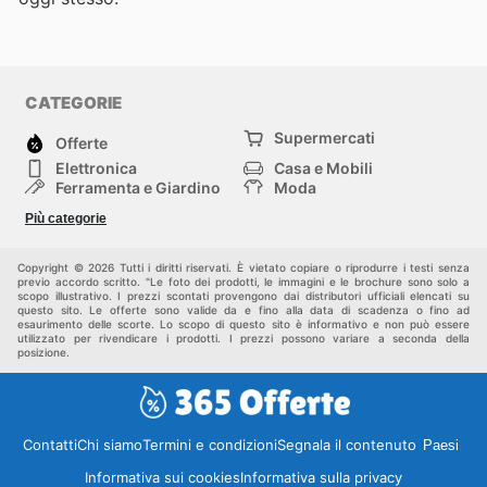
CATEGORIE
Supermercati
Offerte
Elettronica
Casa e Mobili
Ferramenta e Giardino
Moda
Salute e Bellezza
Sport e tempo libero
Più categorie
Bambini e Neonati
Animali Domestici
Altri
Copyright © 2026 Tutti i diritti riservati. È vietato copiare o riprodurre i testi senza
previo accordo scritto. "Le foto dei prodotti, le immagini e le brochure sono solo a
scopo illustrativo. I prezzi scontati provengono dai distributori ufficiali elencati su
questo sito. Le offerte sono valide da e fino alla data di scadenza o fino ad
esaurimento delle scorte. Lo scopo di questo sito è informativo e non può essere
utilizzato per rivendicare i prodotti. I prezzi possono variare a seconda della
posizione.
Contatti
Chi siamo
Termini e condizioni
Segnala il contenuto
Paesi
Informativa sui cookies
Informativa sulla privacy