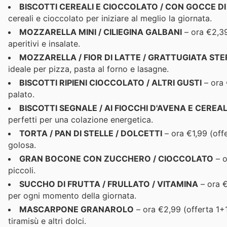
BISCOTTI CEREALI E CIOCCOLATO / CON GOCCE D
cereali e cioccolato per iniziare al meglio la giornata.
MOZZARELLA MINI / CILIEGINA GALBANI
– ora €2,39
aperitivi e insalate.
MOZZARELLA / FIOR DI LATTE / GRATTUGIATA STE
ideale per pizza, pasta al forno e lasagne.
BISCOTTI RIPIENI CIOCCOLATO / ALTRI GUSTI
– ora 
palato.
BISCOTTI SEGNALE / AI FIOCCHI D'AVENA E CEREAL
perfetti per una colazione energetica.
TORTA / PAN DI STELLE / DOLCETTI
– ora €1,99 (off
golosa.
GRAN BOCONE CON ZUCCHERO / CIOCCOLATO
– o
piccoli.
SUCCHO DI FRUTTA / FRULLATO / VITAMINA
– ora €
per ogni momento della giornata.
MASCARPONE GRANAROLO
– ora €2,99 (offerta 1+
tiramisù e altri dolci.