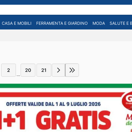
CASA E MOBILI
FERRAMENTA E GIARDINO
MODA
SALUTE E 
2
20
21
...