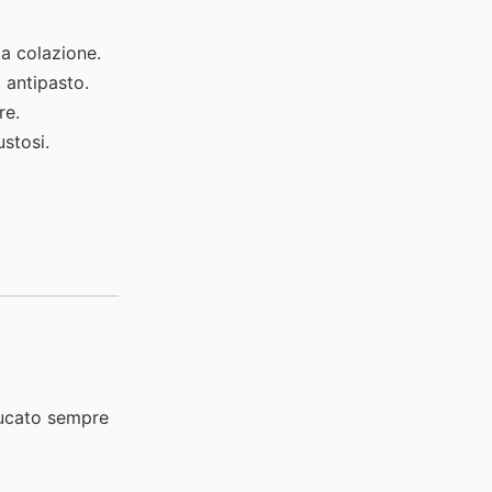
la colazione.
 antipasto.
re.
ustosi.
bucato sempre