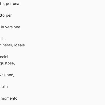
ato, per una
tto per
 in versione
si.
inerali, ideale
ccini.
 gustose,
vazione,
della
ni momento