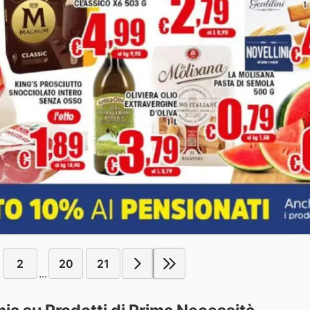
2
20
21
...