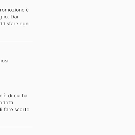
 promozione è
glio. Dai
oddisfare ogni
iosi.
iò di cui ha
rodotti
di fare scorte