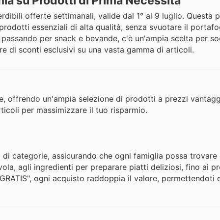
ia su Prodotti di Prima Necessità
ibili offerte settimanali, valide dal 1° al 9 luglio. Questa
rodotti essenziali di alta qualità, senza svuotare il portafo
sa, passando per snack e bevande, c'è un'ampia scelta per s
re di sconti esclusivi su una vasta gamma di articoli.
e, offrendo un'ampia selezione di prodotti a prezzi vantagg
ticoli per massimizzare il tuo risparmio.
i categorie, assicurando che ogni famiglia possa trovare c
la, agli ingredienti per preparare piatti deliziosi, fino ai p
1 GRATIS", ogni acquisto raddoppia il valore, permettendoti 