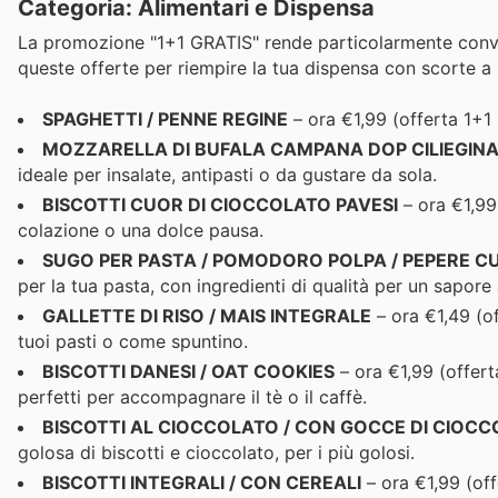
Categoria: Alimentari e Dispensa
La promozione "1+1 GRATIS" rende particolarmente conveni
queste offerte per riempire la tua dispensa con scorte a
SPAGHETTI / PENNE REGINE
– ora €1,99 (offerta 1+1 
MOZZARELLA DI BUFALA CAMPANA DOP CILIEGINA
ideale per insalate, antipasti o da gustare da sola.
BISCOTTI CUOR DI CIOCCOLATO PAVESI
– ora €1,99 
colazione o una dolce pausa.
SUGO PER PASTA / POMODORO POLPA / PEPERE C
per la tua pasta, con ingredienti di qualità per un sapore
GALLETTE DI RISO / MAIS INTEGRALE
– ora €1,49 (o
tuoi pasti o come spuntino.
BISCOTTI DANESI / OAT COOKIES
– ora €1,99 (offert
perfetti per accompagnare il tè o il caffè.
BISCOTTI AL CIOCCOLATO / CON GOCCE DI CIOC
golosa di biscotti e cioccolato, per i più golosi.
BISCOTTI INTEGRALI / CON CEREALI
– ora €1,99 (off