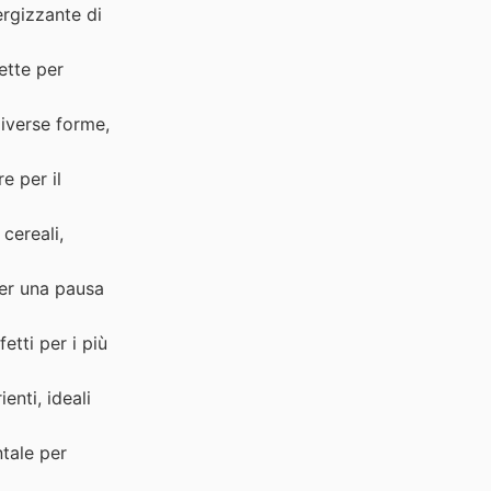
rgizzante di
ette per
diverse forme,
e per il
 cereali,
per una pausa
etti per i più
enti, ideali
tale per