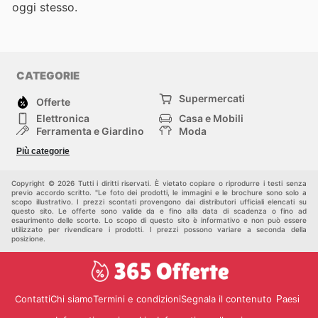
oggi stesso.
CATEGORIE
Supermercati
Offerte
Elettronica
Casa e Mobili
Ferramenta e Giardino
Moda
Salute e Bellezza
Sport e tempo libero
Più categorie
Bambini e Neonati
Animali Domestici
Altri
Copyright © 2026 Tutti i diritti riservati. È vietato copiare o riprodurre i testi senza
previo accordo scritto. "Le foto dei prodotti, le immagini e le brochure sono solo a
scopo illustrativo. I prezzi scontati provengono dai distributori ufficiali elencati su
questo sito. Le offerte sono valide da e fino alla data di scadenza o fino ad
esaurimento delle scorte. Lo scopo di questo sito è informativo e non può essere
utilizzato per rivendicare i prodotti. I prezzi possono variare a seconda della
posizione.
Contatti
Chi siamo
Termini e condizioni
Segnala il contenuto
Paesi