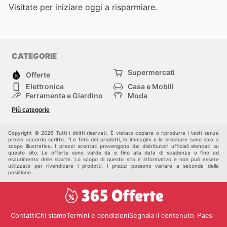
Visitate
per iniziare oggi a risparmiare.
CATEGORIE
Supermercati
Offerte
Elettronica
Casa e Mobili
Ferramenta e Giardino
Moda
Salute e Bellezza
Sport e tempo libero
Più categorie
Bambini e Neonati
Animali Domestici
Altri
Copyright © 2026 Tutti i diritti riservati. È vietato copiare o riprodurre i testi senza
previo accordo scritto. "Le foto dei prodotti, le immagini e le brochure sono solo a
scopo illustrativo. I prezzi scontati provengono dai distributori ufficiali elencati su
questo sito. Le offerte sono valide da e fino alla data di scadenza o fino ad
esaurimento delle scorte. Lo scopo di questo sito è informativo e non può essere
utilizzato per rivendicare i prodotti. I prezzi possono variare a seconda della
posizione.
Contatti
Chi siamo
Termini e condizioni
Segnala il contenuto
Paesi