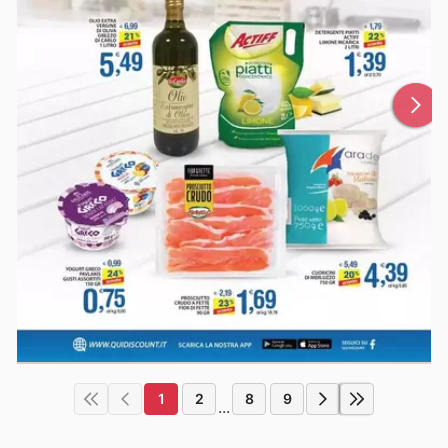
1
2
8
9
...