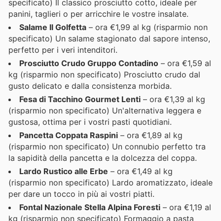
specificato) Il classico prosciutto cotto, ideale per
panini, taglieri o per arricchire le vostre insalate.
Salame Il Golfetta
– ora €1,99 al kg (risparmio non
specificato) Un salame stagionato dal sapore intenso,
perfetto per i veri intenditori.
Prosciutto Crudo Gruppo Contadino
– ora €1,59 al
kg (risparmio non specificato) Prosciutto crudo dal
gusto delicato e dalla consistenza morbida.
Fesa di Tacchino Gourmet Lenti
– ora €1,39 al kg
(risparmio non specificato) Un'alternativa leggera e
gustosa, ottima per i vostri pasti quotidiani.
Pancetta Coppata Raspini
– ora €1,89 al kg
(risparmio non specificato) Un connubio perfetto tra
la sapidità della pancetta e la dolcezza del coppa.
Lardo Rustico alle Erbe
– ora €1,49 al kg
(risparmio non specificato) Lardo aromatizzato, ideale
per dare un tocco in più ai vostri piatti.
Fontal Nazionale Stella Alpina Foresti
– ora €1,19 al
kg (risparmio non specificato) Formaggio a pasta