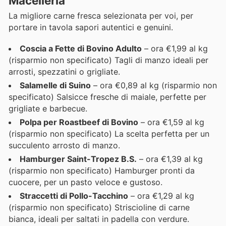
Macelleria
La migliore carne fresca selezionata per voi, per
portare in tavola sapori autentici e genuini.
Coscia a Fette di Bovino Adulto
– ora €1,99 al kg
(risparmio non specificato) Tagli di manzo ideali per
arrosti, spezzatini o grigliate.
Salamelle di Suino
– ora €0,89 al kg (risparmio non
specificato) Salsicce fresche di maiale, perfette per
grigliate e barbecue.
Polpa per Roastbeef di Bovino
– ora €1,59 al kg
(risparmio non specificato) La scelta perfetta per un
succulento arrosto di manzo.
Hamburger Saint-Tropez B.S.
– ora €1,39 al kg
(risparmio non specificato) Hamburger pronti da
cuocere, per un pasto veloce e gustoso.
Straccetti di Pollo-Tacchino
– ora €1,29 al kg
(risparmio non specificato) Striscioline di carne
bianca, ideali per saltati in padella con verdure.