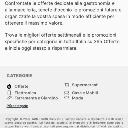
Confrontate le offerte dedicate alla gastronomia e
alla macelleria, tenete d'occhio le promozioni future e
organizzate la vostra spesa in modo efficiente per
ottenere il massimo valore.
Trova le migliori offerte settimanali e le promozioni
specifiche per categoria in tutta Italia su 365 Offerte
e inizia oggi stesso a risparmiare.
CATEGORIE
Supermercati
Offerte
Elettronica
Casa e Mobili
Ferramenta e Giardino
Moda
Salute e Bellezza
Sport e tempo libero
Più categorie
Bambini e Neonati
Animali Domestici
Altri
Copyright © 2026 Tutti i diritti riservati. È vietato copiare o riprodurre i testi senza
previo accordo scritto. "Le foto dei prodotti, le immagini e le brochure sono solo a
scopo illustrativo. I prezzi scontati provengono dai distributori ufficiali elencati su